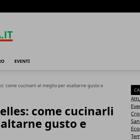
RO
EVENTI
es: come cucinarli al meglio per esaltarne gusto e
CA
Attu
Eve
elles: come cucinarli
Cro
saltarne gusto e
San
Eco
Tem