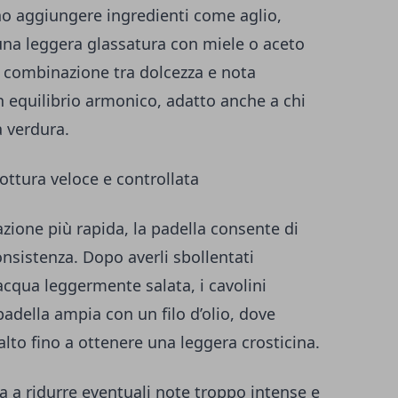
ono aggiungere ingredienti come aglio,
 una leggera glassatura con miele o aceto
a combinazione tra dolcezza e nota
equilibrio armonico, adatto anche a chi
 verdura.
cottura veloce e controllata
zione più rapida, la padella consente di
nsistenza. Dopo averli sbollentati
cqua leggermente salata, i cavolini
padella ampia con un filo d’olio, dove
lto fino a ottenere una leggera crosticina.
a a ridurre eventuali note troppo intense e