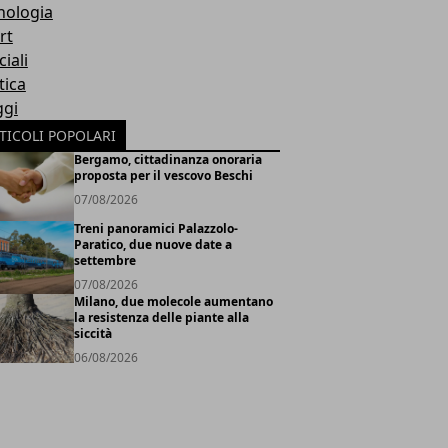
nologia
rt
iali
tica
ggi
TICOLI POPOLARI
Bergamo, cittadinanza onoraria
proposta per il vescovo Beschi
07/08/2026
Treni panoramici Palazzolo-
Paratico, due nuove date a
settembre
07/08/2026
Milano, due molecole aumentano
la resistenza delle piante alla
siccità
06/08/2026