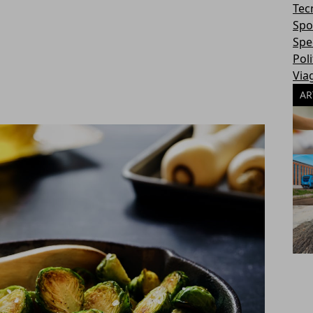
Tec
Spo
Spec
Poli
Via
AR