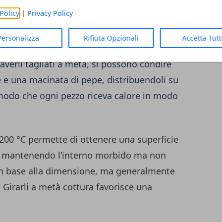
ccanti e saporiti
Policy
|
Privacy Policy
he più efficaci per esaltare i cavolini di
Personalizza
Rifiuta Opzionali
Accetta Tut
favorisce la caramellizzazione degli zuccheri
averli tagliati a metà, si possono condire
le e una macinata di pepe, distribuendoli su
 modo che ogni pezzo riceva calore in modo
200 °C permette di ottenere una superficie
, mantenendo l’interno morbido ma non
a in base alla dimensione, ma generalmente
. Girarli a metà cottura favorisce una