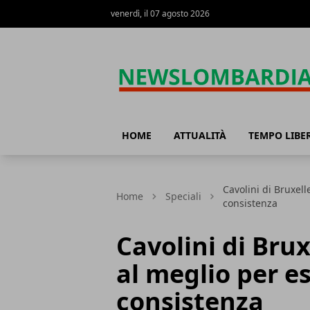
venerdì, il 07 agosto 2026
News Lombardia
HOME
ATTUALITÀ
TEMPO LIBE
Cavolini di Bruxell
Home
Speciali
consistenza
Cavolini di Brux
al meglio per e
consistenza