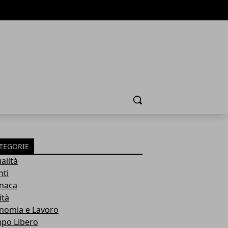
Cerca
TEGORIE
alità
nti
naca
ità
nomia e Lavoro
po Libero