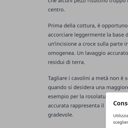
che alcuni pezzi risultino troppo
centro.
Prima della cottura, è opportuno 
accorciare leggermente la base 
un’incisione a croce sulla parte i
omogenea. Un lavaggio accurato 
residui di terra.
Tagliare i cavolini a metà non è
quando si desidera una maggiore 
esempio per la rosolatura in pade
Cons
accurata rappresenta il primo pa
gradevole.
Utilizzi
sceglie