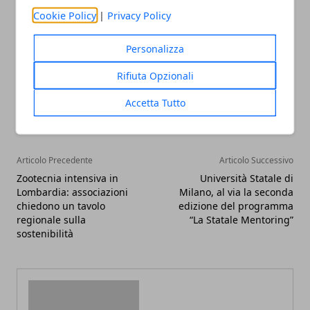
Cookie Policy
|
Privacy Policy
Personalizza
Rifiuta Opzionali
Facebook
Twitter
Whatsapp
Accetta Tutto
Articolo Precedente
Articolo Successivo
Zootecnia intensiva in
Università Statale di
Lombardia: associazioni
Milano, al via la seconda
chiedono un tavolo
edizione del programma
regionale sulla
“La Statale Mentoring”
sostenibilità