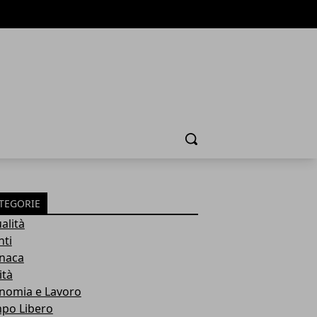
Cerca
TEGORIE
alità
nti
naca
ità
nomia e Lavoro
po Libero