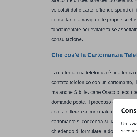
stretto, né un decisore del tuo destino. 
veicolati dalle carte, offrendo spunti di 
consultante a navigare le proprie scel
fondamentale per evitare false aspettati
consultazione.
Che cos'è la Cartomanzia Tel
La cartomanzia telefonica è una forma 
contatto telefonico con un cartomante, i
ma anche Sibille, carte Oracolo, ecc.) pe
domande poste. Il processo è sorprende
Cons
con la differenza principale che la vici
cartomante si concentra sulla voce e su
Utilizzi
sceglie
chiedendo di formulare la domanda o il 