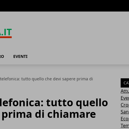
RO
EVENTI
elefonica: tutto quello che devi sapere prima di
CA
Attu
Eve
efonica: tutto quello
Cro
 prima di chiamare
San
Eco
Tem