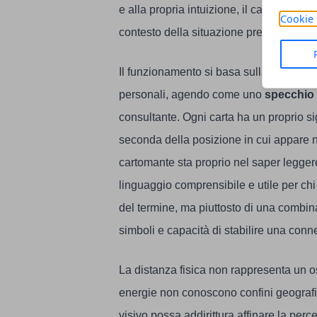
e alla propria intuizione, il cartomante es
Cookie 
contesto della situazione presentata.
Il funzionamento si basa sulla convinzion
personali, agendo come uno
specchio s
consultante. Ogni carta ha un proprio si
seconda della posizione in cui appare nel
cartomante sta proprio nel saper leggere
linguaggio comprensibile e utile per ch
del termine, ma piuttosto di una combin
simboli e capacità di stabilire una conn
La distanza fisica non rappresenta un os
energie non conoscono confini geografic
visivo possa addirittura affinare la perc