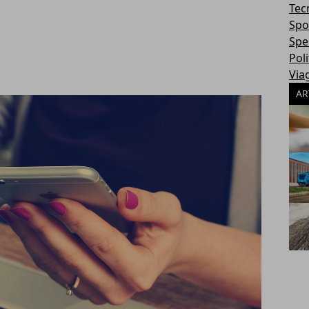
Tec
Spo
Spec
Poli
Via
AR