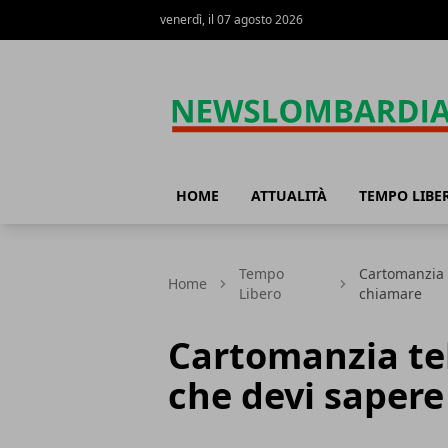
venerdì, il 07 agosto 2026
News Lombardia
HOME
ATTUALITÀ
TEMPO LIBE
Tempo
Cartomanzia t
Home
Libero
chiamare
Cartomanzia tel
che devi sapere