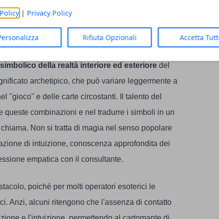
trae le carte e ne interpreta il significato nel
Policy
|
Privacy Policy
Personalizza
Rifiuta Opzionali
Accetta Tut
e che le carte riflettano le energie universali e
imbolico della realtà interiore ed esteriore
del
gnificato archetipico, che può variare leggermente a
 "gioco" e delle carte circostanti. Il talento del
 queste combinazioni e nel tradurre i simboli in un
i chiama. Non si tratta di magia nel senso popolare
azione di intuizione, conoscenza approfondita dei
essione empatica con il consultante.
tacolo, poiché per molti operatori esoterici le
i. Anzi, alcuni ritengono che l'assenza di contatto
ezione e l'intuizione, permettendo al cartomante di