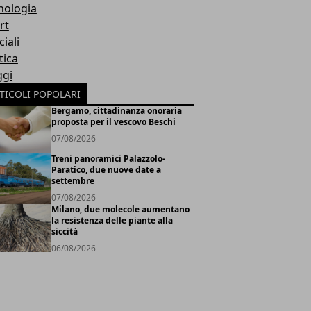
nologia
rt
iali
tica
ggi
TICOLI POPOLARI
Bergamo, cittadinanza onoraria
proposta per il vescovo Beschi
07/08/2026
Treni panoramici Palazzolo-
Paratico, due nuove date a
settembre
07/08/2026
Milano, due molecole aumentano
la resistenza delle piante alla
siccità
06/08/2026