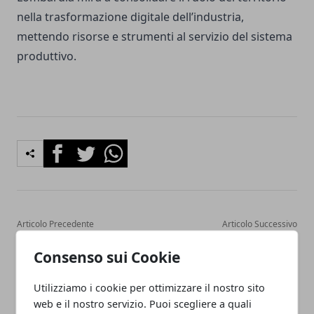
nella trasformazione digitale dell’industria,
mettendo risorse e strumenti al servizio del sistema
produttivo.
Facebook
Twitter
Whatsapp
Articolo Precedente
Articolo Successivo
Lombardia, 92 nuovi
Librerie under 35, ALI
Consenso sui Cookie
maestri di sci diplomati
Confcommercio: misura
positiva
Utilizziamo i cookie per ottimizzare il nostro sito
web e il nostro servizio. Puoi scegliere a quali