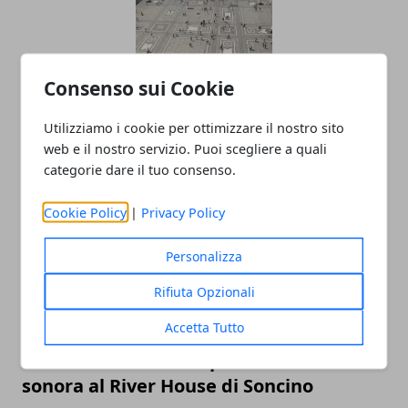
Un nuovo spazio per la narrativa
Consenso sui Cookie
giovane: nasce il Premio “Futura”
Utilizziamo i cookie per ottimizzare il nostro sito
dedicato alla Lombardia
web e il nostro servizio. Puoi scegliere a quali
27/11/2025
categorie dare il tuo consenso.
Cookie Policy
|
Privacy Policy
Personalizza
Rifiuta Opzionali
Accetta Tutto
Il 29 novembre Fritu porta la sua visione
sonora al River House di Soncino