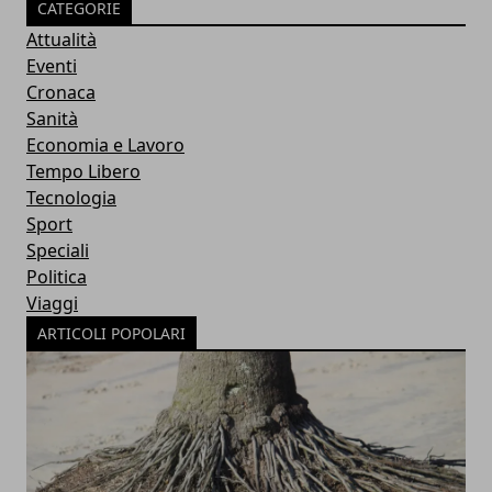
CATEGORIE
Attualità
Eventi
Cronaca
Sanità
Economia e Lavoro
Tempo Libero
Tecnologia
Sport
Speciali
Politica
Viaggi
ARTICOLI POPOLARI