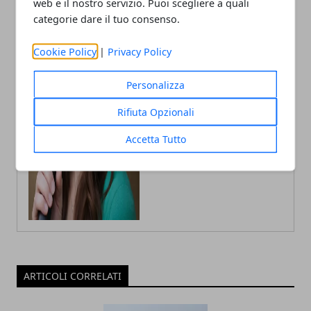
web e il nostro servizio. Puoi scegliere a quali
Annalisa Biasi
categorie dare il tuo consenso.
Autrice di articoli per blog, laureata
Cookie Policy
|
Privacy Policy
in Psicologia con la passione per la
scrittura e le guide How to
Personalizza
Rifiuta Opzionali
Accetta Tutto
ARTICOLI CORRELATI