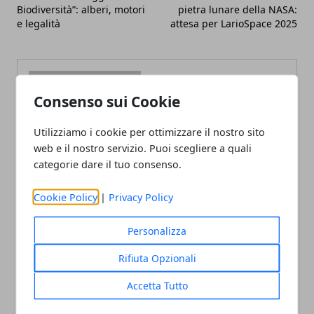
Biodiversità”: alberi, motori
pietra lunare della NASA:
e legalità
attesa per LarioSpace 2025
Consenso sui Cookie
Utilizziamo i cookie per ottimizzare il nostro sito
Redazione
web e il nostro servizio. Puoi scegliere a quali
categorie dare il tuo consenso.
Cookie Policy
|
Privacy Policy
Personalizza
Rifiuta Opzionali
ARTICOLI CORRELATI
Accetta Tutto