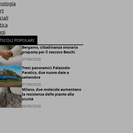
nologia
rt
iali
tica
ggi
TICOLI POPOLARI
Bergamo, cittadinanza onoraria
proposta per il vescovo Beschi
07/08/2026
Treni panoramici Palazzolo-
Paratico, due nuove date a
settembre
07/08/2026
Milano, due molecole aumentano
la resistenza delle piante alla
siccità
06/08/2026