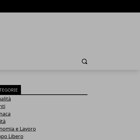
Cerca
TEGORIE
alità
nti
naca
ità
nomia e Lavoro
po Libero