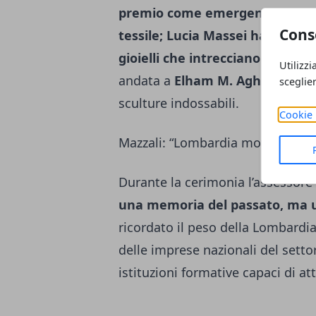
premio come emergente grazie 
Cons
tessile; Lucia Massei ha conquis
gioielli che intrecciano arte e m
Utilizzi
andata a
Elham M. Aghili
, che ri
sceglie
sculture indossabili.
Cookie 
Mazzali: “Lombardia motore di cr
Durante la cerimonia l’assessore
una memoria del passato, ma un
ricordato il peso della Lombardia
delle imprese nazionali del sett
istituzioni formative capaci di at