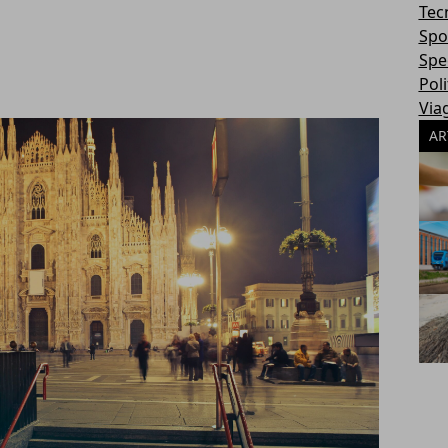
Tec
Spo
Spec
Poli
Via
AR