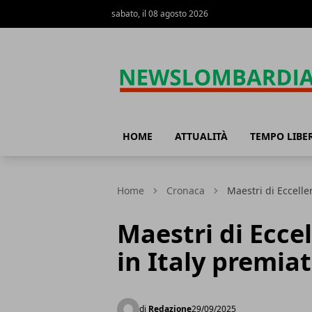
sabato, il 08 agosto 2026
News Lombardia
HOME
ATTUALITÀ
TEMPO LIBE
Home
Cronaca
Maestri di Eccelle
Maestri di Ecce
in Italy premia
di
Redazione
29/09/2025