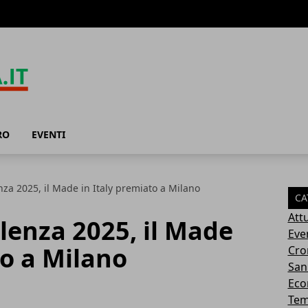
RO
EVENTI
nza 2025, il Made in Italy premiato a Milano
CA
Attu
llenza 2025, il Made
Eve
to a Milano
Cro
San
Eco
Tem