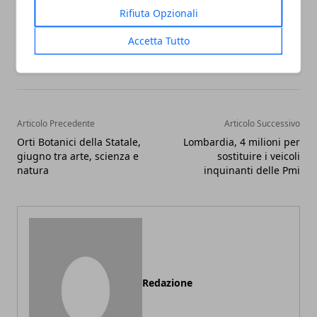
Rifiuta Opzionali
Accetta Tutto
Facebook
Twitter
Whatsapp
Articolo Precedente
Articolo Successivo
Orti Botanici della Statale,
Lombardia, 4 milioni per
giugno tra arte, scienza e
sostituire i veicoli
natura
inquinanti delle Pmi
Redazione