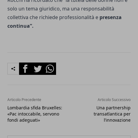
Rocchi ha ricordato che “la tutela delle donne non è
solo un tema giuridico, ma una responsabilità
collettiva che richiede professionalità e
presenza
continua”.
Facebook
Twitter
Whatsapp
Articolo Precedente
Articolo Successivo
Lombardia sfida Bruxelles:
Una partnership
«Pac intoccabile, servono
transatlantica per
fondi adeguati»
l’innovazione