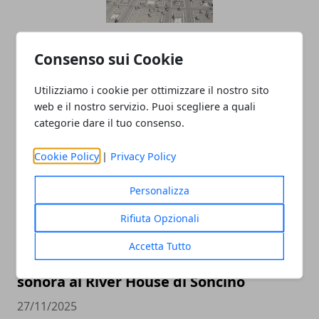
Un nuovo spazio per la narrativa
Consenso sui Cookie
giovane: nasce il Premio “Futura”
dedicato alla Lombardia
Utilizziamo i cookie per ottimizzare il nostro sito
web e il nostro servizio. Puoi scegliere a quali
27/11/2025
categorie dare il tuo consenso.
Cookie Policy
|
Privacy Policy
Personalizza
Rifiuta Opzionali
Accetta Tutto
Il 29 novembre Fritu porta la sua visione
sonora al River House di Soncino
27/11/2025