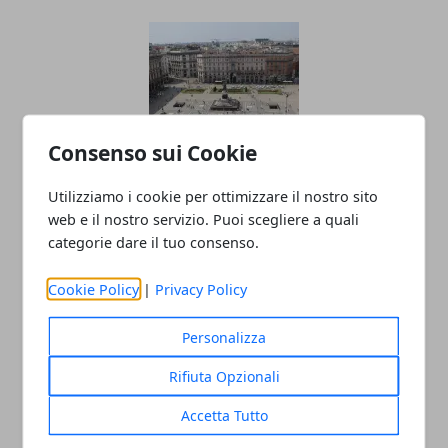
Consenso sui Cookie
Utilizziamo i cookie per ottimizzare il nostro sito
Un nuovo spazio per la narrativa
web e il nostro servizio. Puoi scegliere a quali
giovane: nasce il Premio “Futura”
categorie dare il tuo consenso.
dedicato alla Lombardia
Cookie Policy
|
Privacy Policy
27/11/2025
Personalizza
Rifiuta Opzionali
Accetta Tutto